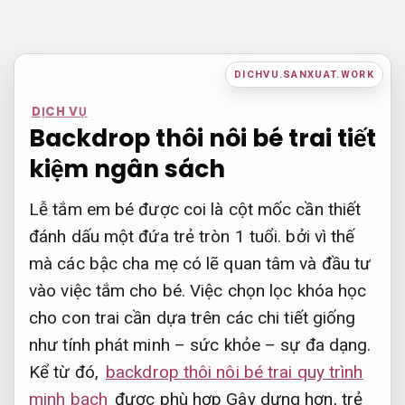
Bỏ
qua
nội
DICHVU.SANXUAT.WORK
dung
DỊCH VỤ
Backdrop thôi nôi bé trai tiết
kiệm ngân sách
Lễ tắm em bé được coi là cột mốc cần thiết
đánh dấu một đứa trẻ tròn 1 tuổi. bởi vì thế
mà các bậc cha mẹ có lẽ quan tâm và đầu tư
vào việc tắm cho bé. Việc chọn lọc khóa học
cho con trai cần dựa trên các chi tiết giống
như tính phát minh – sức khỏe – sự đa dạng.
Kể từ đó,
backdrop thôi nôi bé trai quy trình
minh bạch
được phù hợp Gây dựng hơn, trẻ