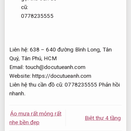
cũ:
0778235555
Liên hệ: 638 – 640 đường Bình Long, Tân
Quý, Tân Phú, HCM
Email:
touch@docutueanh.com
Website: https://docutueanh.com
Liên hệ thu cần đồ cũ: 0778235555
Phản hồi
nhanh.
Áo mưa rất mỏng rất
Biệt thự 4 tầng
nhẹ bền đẹp