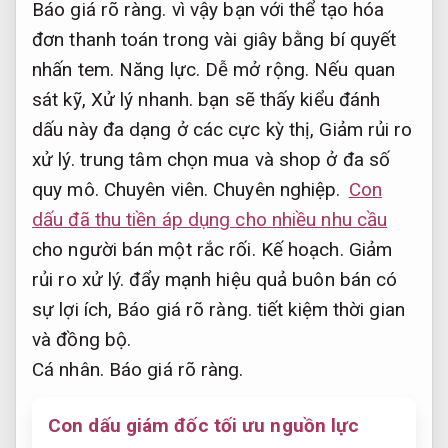
Báo giá rõ ràng.
vì vậy bạn với thể tạo hóa
đơn thanh toán trong vài giây bằng bí quyết
nhấn tem.
Năng lực.
Dễ mở rộng.
Nếu quan
sát kỹ,
Xử lý nhanh.
bạn sẽ thấy kiểu đánh
dấu này đa dạng ở các cực kỳ thị,
Giảm rủi ro
xử lý.
trung tâm chọn mua và shop ở đa số
quy mô.
Chuyên viên.
Chuyên nghiệp.
Con
dấu đã thu tiền áp dụng cho nhiều nhu cầu
cho người bán một rắc rối.
Kế hoạch.
Giảm
rủi ro xử lý.
đẩy mạnh hiệu quả buôn bán có
sự lợi ích,
Báo giá rõ ràng.
tiết kiệm thời gian
và đồng bộ.
Cá nhân.
Báo giá rõ ràng.
Con dấu giám đốc tối ưu nguồn lực