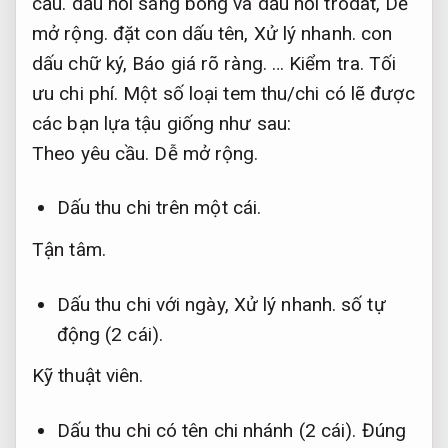
cầu.
dấu nổi sáng bóng và dấu nổi trodat,
Dễ
mở rộng.
đặt con dấu tên,
Xử lý nhanh.
con
dấu chữ ký,
Báo giá rõ ràng.
…
Kiểm tra.
Tối
ưu chi phí.
Một số loại tem thu/chi có lẽ được
các bạn lựa tậu giống như sau:
Theo yêu cầu.
Dễ mở rộng.
Dấu thu chi trên một cái.
Tận tâm.
Dấu thu chi với ngày,
Xử lý nhanh.
số tự
động (2 cái).
Kỹ thuật viên.
Dấu thu chi có tên chi nhánh (2 cái).
Đúng