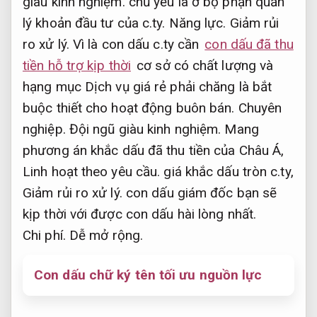
giàu kinh nghiệm.
chủ yếu là ở bộ phận quản
lý khoản đầu tư của c.ty.
Năng lực.
Giảm rủi
ro xử lý.
Vì là con dấu c.ty cần
con dấu đã thu
tiền hỗ trợ kịp thời
cơ sở có chất lượng và
hạng mục Dịch vụ giá rẻ phải chăng là bắt
buộc thiết cho hoạt động buôn bán.
Chuyên
nghiệp.
Đội ngũ giàu kinh nghiệm.
Mang
phương án khắc dấu đã thu tiền của Châu Á,
Linh hoạt theo yêu cầu.
giá khắc dấu tròn c.ty,
Giảm rủi ro xử lý.
con dấu giám đốc bạn sẽ
kịp thời với được con dấu hài lòng nhất.
Chi phí.
Dễ mở rộng.
Con dấu chữ ký tên tối ưu nguồn lực