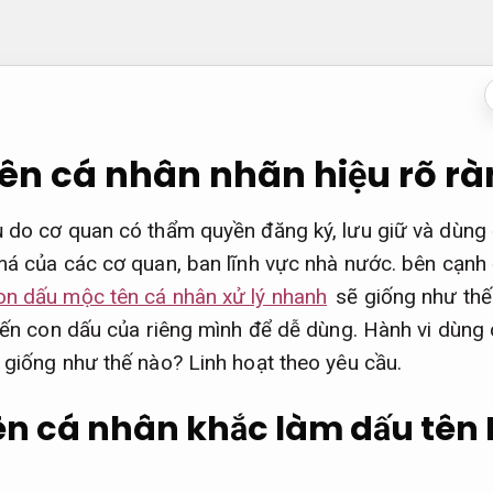
ên cá nhân nhãn hiệu rõ r
ụ do cơ quan có thẩm quyền đăng ký, lưu giữ và dùng
má của các cơ quan, ban lĩnh vực nhà nước. bên cạnh đ
on dấu mộc tên cá nhân xử lý nhanh
sẽ giống như th
hiến con dấu của riêng mình để dễ dùng. Hành vi dùng 
t giống như thế nào?
Linh hoạt theo yêu cầu.
ên cá nhân khắc làm dấu tên