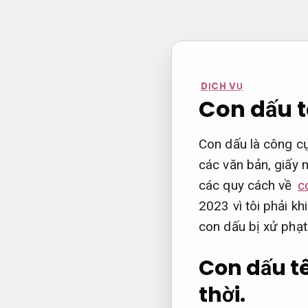
Bỏ
qua
nội
dung
DỊCH VỤ
Con dấu t
Con dấu là công c
các văn bản, giấy 
các quy cách về
c
2023 vì tôi phải k
con dấu bị xử phạ
Con dấu t
thời.