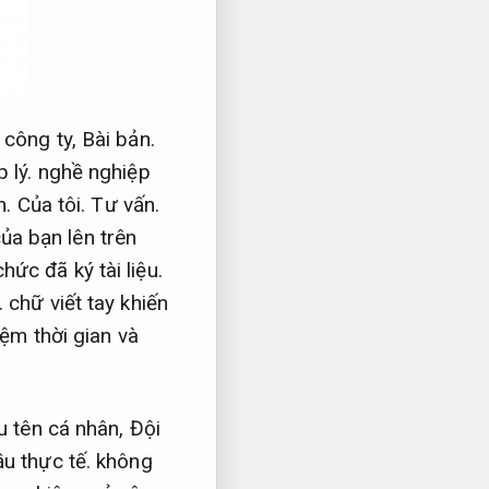
công ty,
Bài bản.
 lý.
nghề nghiệp
h.
Của tôi.
Tư vấn.
ủa bạn lên trên
ức đã ký tài liệu.
.
chữ viết tay khiến
iệm thời gian và
u tên cá nhân,
Đội
u thực tế.
không