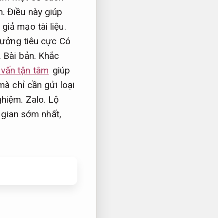
h.
Điều này giúp
iả mạo tài liệu.
hưởng tiêu cực Có
.
Bài bản.
Khắc
 vấn tận tâm
giúp
mà chỉ cần gửi loại
ghiệm.
Zalo.
Lộ
 gian sớm nhất,