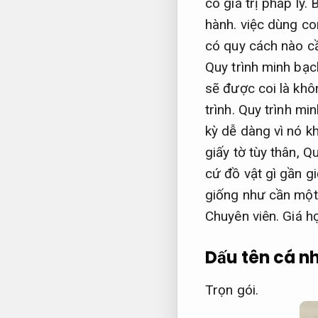
có giá trị pháp lý.
B
hành.
việc dùng con
có quy cách nào cầ
Quy trình minh bạc
sẽ được coi là khô
trình.
Quy trình min
kỳ dễ dàng vì nó kh
giấy tờ tùy thân,
Qu
cứ đồ vật gì gần g
giống như cần một
Chuyên viên.
Giá hợ
Dấu tên cá n
Trọn gói.