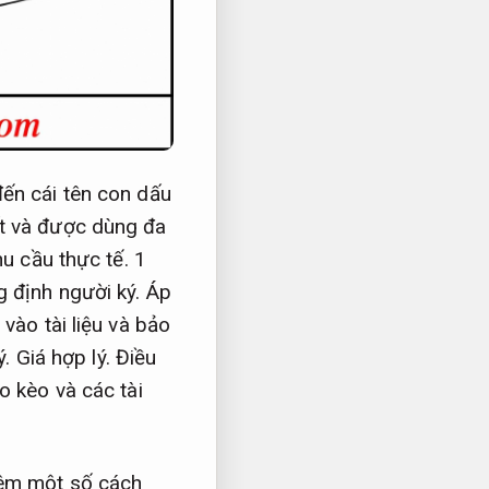
đến cái tên con dấu
ất và được dùng đa
u cầu thực tế.
1
g định người ký.
Áp
vào tài liệu và bảo
ý.
Giá hợp lý.
Điều
o kèo và các tài
hêm một số cách