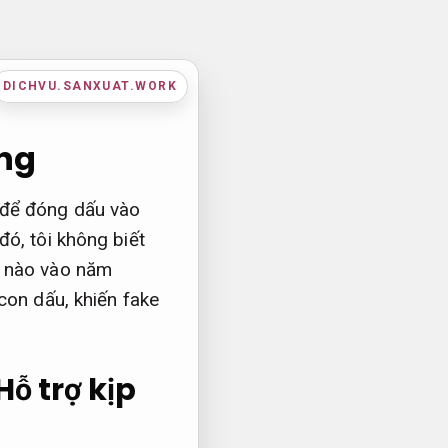
DICHVU.SANXUAT.WORK
àng
 để đóng dấu vào
ó, tôi không biết
ế nào vào năm
con dấu, khiến fake
Hỗ trợ kịp