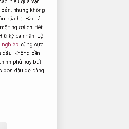
cao hiệu quả vận
 bản.
nhưng không
hân của họ.
Bài bản.
một người chi tiết
chữ ký cá nhân.
Lộ
 nghiệp
cũng cực
 cầu.
Không cần
hính phủ hay bất
c con dấu dễ dàng