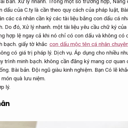
ài bản.
Xử lý nhanh.
Trong một số trường hợp,
Nâng 
 dấu của C.ty là cần theo quy cách của pháp luật,
Bài
n các cá nhân cần ký các tài liệu bằng con dấu cá n
h.
Do đó,
Xử lý nhanh.
một tài liệu yêu cầu chữ ký của 
ng hợp lệ ngay cả khi nó chỉ có con dấu và không có 
h bạch.
giấy tờ khắc
con dấu mộc tên cá nhân chuyên
ông có giá trị pháp lý.
Dịch vụ.
Áp dụng cho nhiều nhu
y trình minh bạch.
không cần đăng ký mang cơ quan c
iống.
Bài bản.
Đội ngũ giàu kinh nghiệm.
Bạn Có lẽ khắ
 món quà lưu niệm.
p lý.
hân