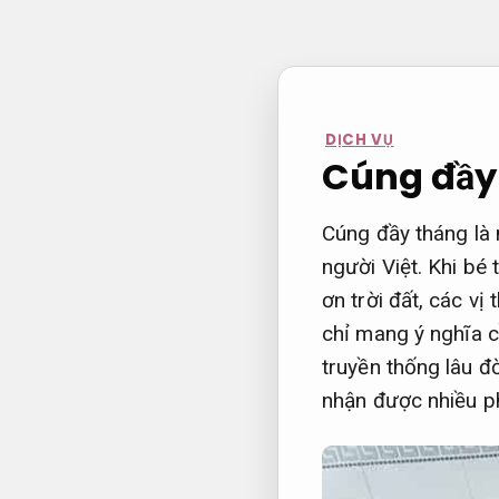
Bỏ
qua
nội
dung
DỊCH VỤ
Cúng đầy 
Cúng đầy tháng là 
người Việt. Khi bé
ơn trời đất, các v
chỉ mang ý nghĩa 
truyền thống lâu đ
nhận được nhiều p