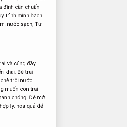
a đình cần chuẩn
y trình minh bạch.
âm.
nước sạch,
Tư
rai và cúng đầy
ển khai.
Bé trai
chè trôi nước.
g muốn con trai
hanh chóng.
Dễ mở
hợp lý.
hoa quả để