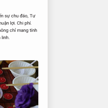
ến sự chu đáo,
Tư
huận lợi.
Chi phí.
hông chỉ mang tính
linh.