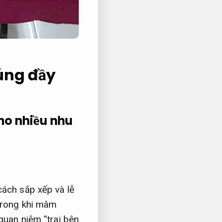
úng đầy
ho nhiều nhu
cách sắp xếp và lễ
 trong khi mâm
quan niệm “trai bên