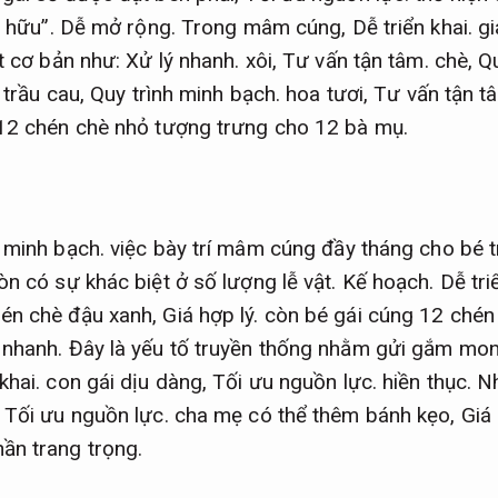
 hữu”.
Dễ mở rộng.
Trong mâm cúng,
Dễ triển khai.
gi
ật cơ bản như:
Xử lý nhanh.
xôi,
Tư vấn tận tâm.
chè,
Qu
trầu cau,
Quy trình minh bạch.
hoa tươi,
Tư vấn tận t
2 chén chè nhỏ tượng trưng cho 12 bà mụ.
 minh bạch.
việc bày trí mâm cúng đầy tháng cho bé t
òn có sự khác biệt ở số lượng lễ vật.
Kế hoạch.
Dễ tri
én chè đậu xanh,
Giá hợp lý.
còn bé gái cúng 12 chén 
 nhanh.
Đây là yếu tố truyền thống nhằm gửi gắm mon
khai.
con gái dịu dàng,
Tối ưu nguồn lực.
hiền thục.
N
,
Tối ưu nguồn lực.
cha mẹ có thể thêm bánh kẹo,
Giá 
n trang trọng.