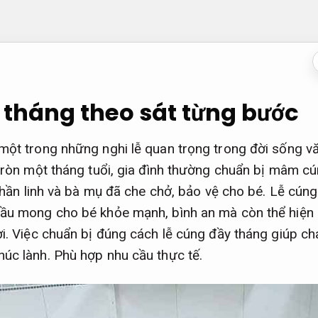
tháng theo sát từng bước
một trong những nghi lễ quan trọng trong đời sống vă
 tròn một tháng tuổi, gia đình thường chuẩn bị mâm c
ị thần linh và bà mụ đã che chở, bảo vệ cho bé. Lễ cú
cầu mong cho bé khỏe mạnh, bình an mà còn thể hiện 
ời. Việc chuẩn bị đúng cách lễ cúng đầy tháng giúp c
húc lành.
Phù hợp nhu cầu thực tế.