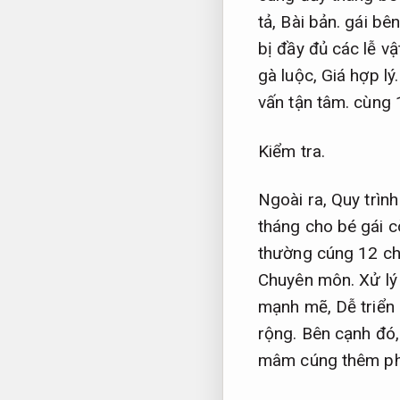
tả,
Bài bản.
gái bên
bị đầy đủ các lễ v
gà luộc,
Giá hợp lý.
vấn tận tâm.
cùng 1
Kiểm tra.
Ngoài ra,
Quy trình
tháng cho bé gái c
thường cúng 12 ch
Chuyên môn.
Xử lý
mạnh mẽ,
Dễ triển 
rộng.
Bên cạnh đó
mâm cúng thêm phầ