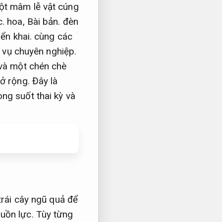
t mâm lễ vật cúng
c.
hoa,
Bài bản.
đèn
iển khai.
cùng các
 vụ chuyên nghiệp.
và một chén chè
ở rộng.
Đây là
ng suốt thai kỳ và
trái cây ngũ quả để
uồn lực.
Tùy từng