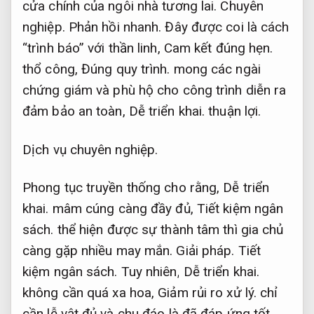
cửa chính của ngôi nhà tương lai.
Chuyên
nghiệp.
Phản hồi nhanh.
Đây được coi là cách
“trình báo” với thần linh,
Cam kết đúng hẹn.
thổ công,
Đúng quy trình.
mong các ngài
chứng giám và phù hộ cho công trình diễn ra
đảm bảo an toàn,
Dễ triển khai.
thuận lợi.
Dịch vụ chuyên nghiệp.
Phong tục truyền thống cho rằng,
Dễ triển
khai.
mâm cúng càng đầy đủ,
Tiết kiệm ngân
sách.
thể hiện được sự thành tâm thì gia chủ
càng gặp nhiều may mắn.
Giải pháp.
Tiết
kiệm ngân sách.
Tuy nhiên,
Dễ triển khai.
không cần quá xa hoa,
Giảm rủi ro xử lý.
chỉ
cần lễ vật đủ và chu đáo là đã đáp ứng tốt.