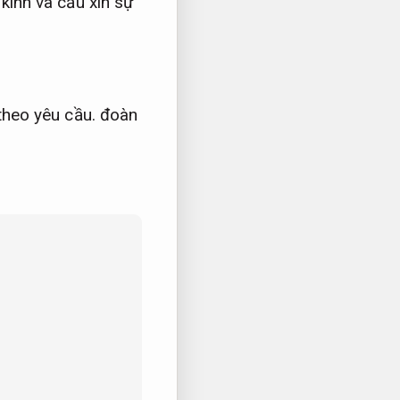
kính và cầu xin sự
theo yêu cầu.
đoàn