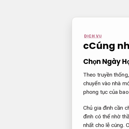
Bỏ
qua
nội
dung
DỊCH VỤ
cCúng nhà
Chọn Ngày Hợ
Theo truyền thống,
chuyển vào nhà mới
phong tục của bao 
Chủ gia đình cần c
đình có thể nhờ th
nhất cho lễ cúng.
C