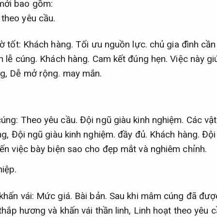
 mới bao gồm:
 theo yêu cầu.
ờ tốt:
Khách hàng.
Tối ưu nguồn lực.
chủ gia đình cần
n lễ cúng.
Khách hàng.
Cam kết đúng hẹn.
Việc này gi
ng,
Dễ mở rộng.
may mắn.
cúng:
Theo yêu cầu.
Đội ngũ giàu kinh nghiệm.
Các vật
ng,
Đội ngũ giàu kinh nghiệm.
đầy đủ.
Khách hàng.
Đội
ến việc bày biện sao cho đẹp mắt và nghiêm chỉnh.
iệp.
khấn vái:
Mức giá.
Bài bản.
Sau khi mâm cúng đã đượ
thắp hương và khấn vái thần linh,
Linh hoạt theo yêu c