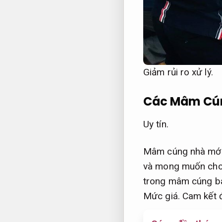
Giảm rủi ro xử lý.
Các Mâm Cún
Uy tín.
Mâm cúng nhà mới k
và mong muốn cho
trong mâm cúng b
Mức giá.
Cam kết 