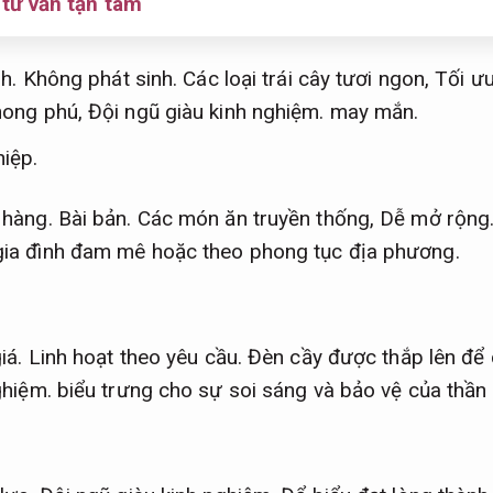
tư vấn tận tâm
nh.
Không phát sinh.
Các loại trái cây tươi ngon,
Tối ưu
hong phú,
Đội ngũ giàu kinh nghiệm.
may mắn.
iệp.
 hàng.
Bài bản.
Các món ăn truyền thống,
Dễ mở rộng
ia đình đam mê hoặc theo phong tục địa phương.
iá.
Linh hoạt theo yêu cầu.
Đèn cầy được thắp lên để 
ghiệm.
biểu trưng cho sự soi sáng và bảo vệ của thần l