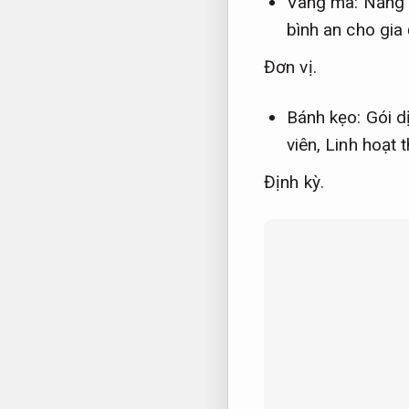
Vàng mã:
Năng 
bình an cho gia 
Đơn vị.
Bánh kẹo:
Gói d
viên,
Linh hoạt 
Định kỳ.