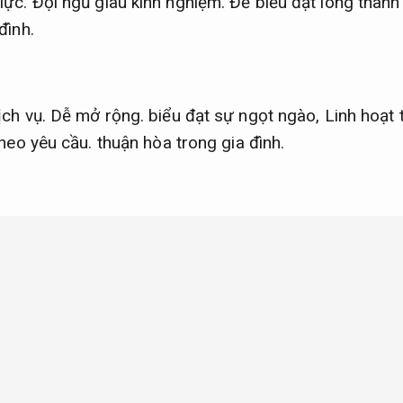
lực.
Đội ngũ giàu kinh nghiệm.
Để biểu đạt lòng thành 
đình.
ịch vụ.
Dễ mở rộng.
biểu đạt sự ngọt ngào,
Linh hoạt 
theo yêu cầu.
thuận hòa trong gia đình.