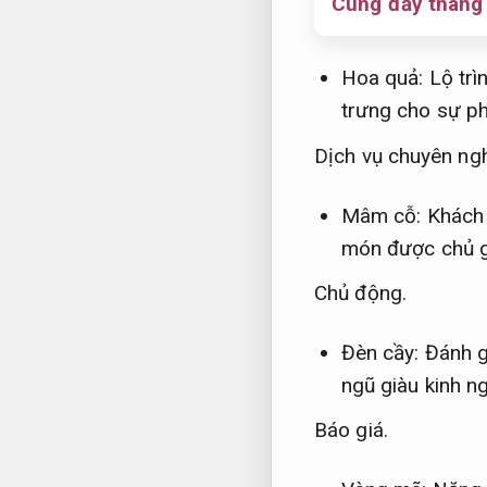
Cúng đầy tháng 
Hoa quả:
Lộ trì
trưng cho sự p
Dịch vụ chuyên ngh
Mâm cỗ:
Khách
món được chủ g
Chủ động.
Đèn cầy:
Đánh g
ngũ giàu kinh n
Báo giá.