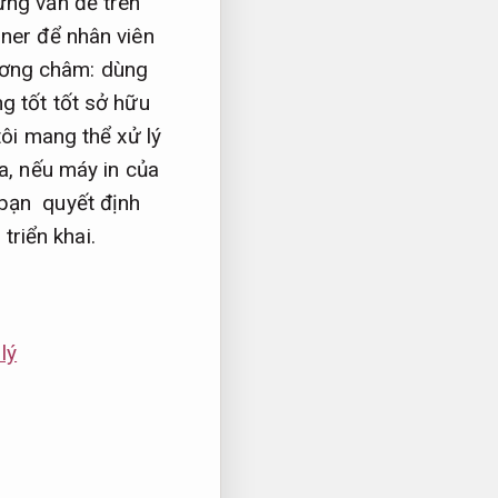
ững vấn đề trên
ner để nhân viên
ương châm: dùng
g tốt tốt sở hữu
tôi mang thể xử lý
a, nếu máy in của
 bạn quyết định
 triển khai.
lý