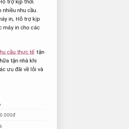
Hỗ trợ kịp thời.
 nhiều nhu cầu.
máy in,
Hỗ trợ kịp
 máy in cho các
hu cầu thực tế
tận
hữa tận nhà khi
ác ưu đãi về lỗi và
A
0.000đ
á