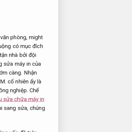
 văn phòng, might
huộng có mục đích
tận nhà bởi đội
ng sửa máy in của
g sớm càng. Nhận
M. cố nhiên ấy là
ồng nghiệp. Chế
ụ sửa chữa máy in
hi sang sửa, chúng