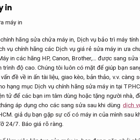
 in
hính hãng sửa chửa máy in, Dịch vụ bảo trì máy tính
ịch vụ chính hãng các Dịch vụ giá rẻ sửa máy in ưa c
áy in các hãng HP, Canon, Brother,… được sang sửa 
 trình độ cao. Chúng tôi luôn có mặt để giúp bạn sa
 vấn đề về in ấn tài liệu, giao kèo, bản thảo, v.v. càn
ho hạng mục Dịch vụ chính hãng sửa máy in tại TP.HC
ện tử để các bạn im tâm dùng hoặc tặng người nhà, đ
tháng áp dụng cho các sang sửa sau khi dùng
dịch v
HCM. giả dụ bạn gặp sự cố có máy in của mình sau k
đỡ 24/7.
Báo giá rõ ràng.