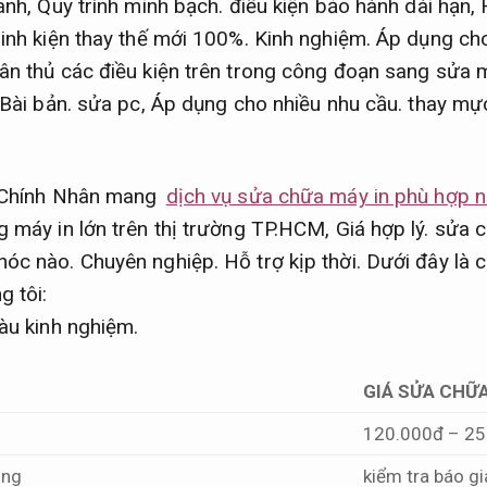
anh,
Quy trình minh bạch.
điều kiện bảo hành dài hạn,
linh kiện thay thế mới 100%.
Kinh nghiệm.
Áp dụng cho
ân thủ các điều kiện trên trong công đoạn sang sửa 
Bài bản.
sửa pc,
Áp dụng cho nhiều nhu cầu.
thay mực
Chính Nhân mang
dịch vụ sửa chữa máy in phù hợp n
g máy in lớn trên thị trường TP.HCM,
Giá hợp lý.
sửa c
hóc nào.
Chuyên nghiệp.
Hỗ trợ kịp thời.
Dưới đây là c
 tôi:
àu kinh nghiệm.
GIÁ SỬA CHỮ
120.000đ – 25
ộng
kiểm tra báo gi