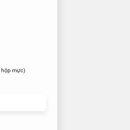
ừ hộp mực)