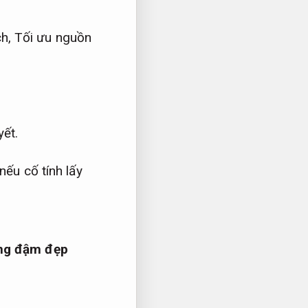
ch,
Tối ưu nguồn
ết.
ếu cố tính lấy
ng đậm đẹp