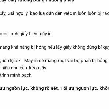
sấy,
Giá hợp lý.
bao lụa dẫn dến việc in luôn luôn bị rá
sor tách giấy trên máy in
ng khả năng bị hỏng nếu lấy giấy không đúng bí quy
guồn lực.
• Máy in sẽ mang một vài bộ phận bị hỏng n
hiều nhu cầu.
kéo giấy.
trình minh bạch.
 ưu nguồn lực.
không rõ nét,
Tối ưu nguồn lực.
khô