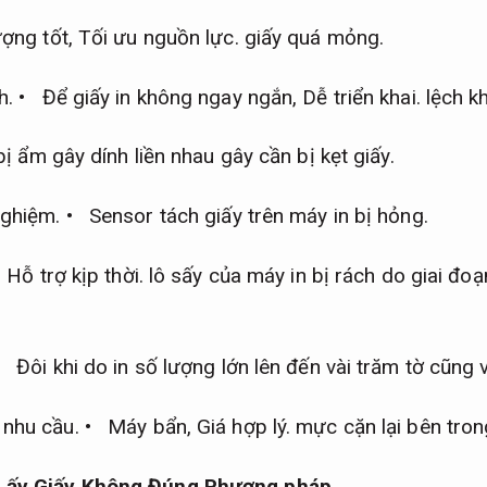
ượng tốt,
Tối ưu nguồn lực.
giấy quá mỏng.
h.
• Để giấy in không ngay ngắn,
Dễ triển khai.
lệch kh
ị ẩm gây dính liền nhau gây cần bị kẹt giấy.
nghiệm.
• Sensor tách giấy trên máy in bị hỏng.
,
Hỗ trợ kịp thời.
lô sấy của máy in bị rách do giai đo
 Đôi khi do in số lượng lớn lên đến vài trăm tờ cũng 
 nhu cầu.
• Máy bẩn,
Giá hợp lý.
mực cặn lại bên tron
 Lấy Giấy Không Đúng Phương pháp