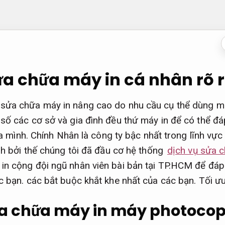
ửa chữa máy in cá nhân rõ 
sửa chữa máy in nâng cao do nhu cầu cụ thể dùng m
số các cơ sở và gia đình đều thứ máy in để có thể đ
 của mình. Chính Nhân là công ty bậc nhất trong lĩnh v
ính bởi thế chúng tôi đã đầu cơ hệ thống
dịch vụ sửa 
in cộng đội ngũ nhân viên bài bản tại TP.HCM để đá
c bạn. các bắt buộc khắt khe nhất của các bạn.
Tối ưu
ửa chữa máy in máy photoco