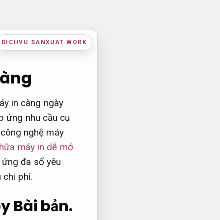
DICHVU.SANXUAT.WORK
ràng
áy in càng ngày
áp ứng nhu cầu cụ
ực công nghệ máy
chữa máy in dễ mở
p ứng đa số yêu
 chi phí.
py
Bài bản.