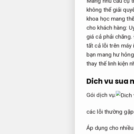
Mang nhu cầu cụ th
không thể giải quy
khoa học mang thể
cho khách hàng: Uy
giá cả phải chăng. 
tất cả lỗi trên má
bạn mang hư hỏng 
thay thế linh kiện 
Dich vu sua 
Gói dịch vụ.
các lỗi thường gặp
Áp dụng cho nhiều