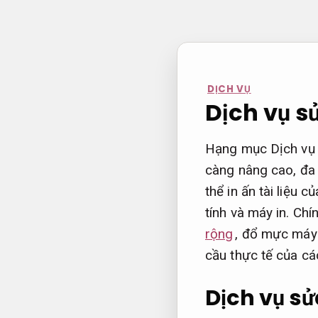
Bỏ
qua
nội
dung
DỊCH VỤ
Dịch vụ s
Hạng mục Dịch vụ 
càng nâng cao, đa 
thể in ấn tài liệu
tính và máy in. Ch
rộng
, đổ mực máy 
cầu thực tế của cá
Dịch vụ s