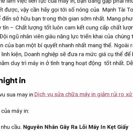
ể làm việc liên tục của máy in, bạn đang gặp phải nh
ết được, vậy cần hãy gọi tới số nóng của Mạnh Tài To
 đến sở hữu bạn trong thời gian sớm nhất. Mang ph
 tín – Chất lượng tốt luôn cam kết cung cấp chất lượn
Đội ngũ nhân viên giàu năng lực triển khai của chúng 
y in của bạn một bí quyết nhanh nhất mang thể. Ngoài r
linh kiện, Doanh nghiệp sẽ đưa ra mức giá cụ thể để
nhằm duy trì máy in ở tình trạng hoạt động tốt nhất.
Dễ
might in
Dịch vụ sửa chữa máy in giảm rủi ro xử 
 của máy in:
 nhu cầu.
Nguyên Nhân Gây Ra Lỗi Máy In Kẹt Giấy