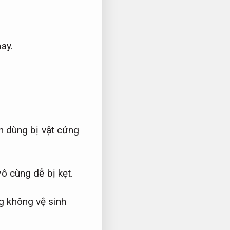
ay.
ạn dùng bị vật cứng
vô cùng dễ bị kẹt.
g không vệ sinh