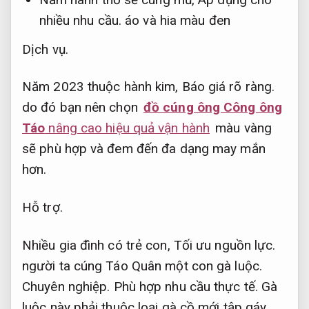
nhiều nhu cầu.
áo và hia màu đen
Dịch vụ.
Năm 2023 thuộc hành kim,
Báo giá rõ ràng.
do đó bạn nên chọn
đồ cúng ông Công ông
Táo
nâng cao hiệu quả vận hành
màu vàng
sẽ phù hợp và đem đến đa dạng may mắn
hơn.
Hỗ trợ.
Nhiều gia đình có trẻ con,
Tối ưu nguồn lực.
người ta cúng Táo Quân một con gà luộc.
Chuyên nghiệp.
Phù hợp nhu cầu thực tế.
Gà
luộc này phải thuộc loại gà cồ mới tập gáy