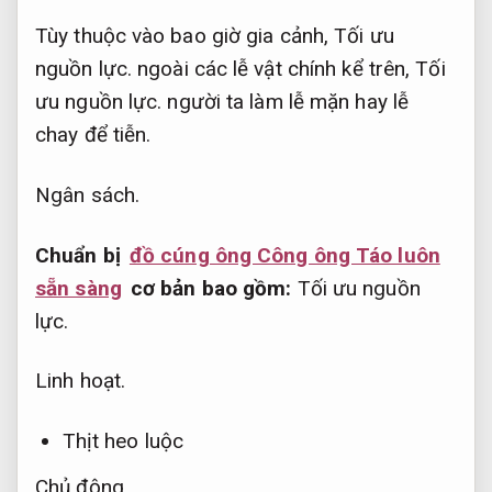
Tùy thuộc vào bao giờ gia cảnh,
Tối ưu
nguồn lực.
ngoài các lễ vật chính kể trên,
Tối
ưu nguồn lực.
người ta làm lễ mặn hay lễ
chay để tiễn.
Ngân sách.
Chuẩn bị
đồ cúng ông Công ông Táo luôn
sẵn sàng
cơ bản bao gồm:
Tối ưu nguồn
lực.
Linh hoạt.
Thịt heo luộc
Chủ động.