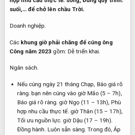
hợp nhu cầu thực tế.
sông,
Đúng quy trình.
suối,… để chở lên chầu Trời.
Doanh nghiệp.
Các
khung giờ phải chăng để cúng ông
Công năm 2023
gồm:
Dễ triển khai.
Ngân sách.
Nếu cúng ngày 21 tháng Chạp,
Báo giá rõ
ràng.
bạn nên cúng vào giờ Mão (5 – 7h),
Báo giá rõ ràng.
giờ Ngọ (11 – 13h),
Phù
hợp nhu cầu thực tế.
giờ Thân (15 – 17h),
Tối ưu nguồn lực.
giờ Dậu (17 – 19h).
Đồng hành.
Luôn sẵn sàng.
Trong đó,
Áp