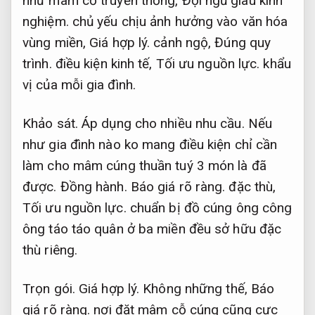
như mâm cỗ truyền thống,
Đội ngũ giàu kinh
nghiệm.
chủ yếu
chịu ảnh hưởng vào văn hóa
vùng miền,
Giá hợp lý.
cảnh ngộ
,
Đúng quy
trình.
điều kiện kinh tế,
Tối ưu nguồn lực.
khẩu
vị của mỗi gia đình.
Khảo sát.
Áp dụng cho nhiều nhu cầu.
Nếu
như
gia đình nào
ko
mang
điều kiện chỉ cần
làm cho
mâm cúng
thuần tuý
3 món là đã
được.
Đồng hành.
Báo giá rõ ràng.
đặc thù
,
Tối ưu nguồn lực.
chuẩn bị đồ cúng ông công
ông táo
táo quân
ở ba miền đều
sở hữu
đặc
thù
riêng.
Trọn gói.
Giá hợp lý.
Không những thế
,
Báo
giá rõ ràng.
nơi đặt mâm cỗ cúng cũng cực