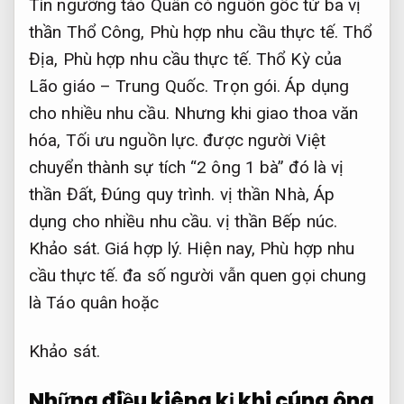
Tín ngưỡng táo Quân có nguồn gốc từ ba vị
thần Thổ Công,
Phù hợp nhu cầu thực tế.
Thổ
Địa,
Phù hợp nhu cầu thực tế.
Thổ Kỳ của
Lão giáo – Trung Quốc.
Trọn gói.
Áp dụng
cho nhiều nhu cầu.
Nhưng khi giao thoa văn
hóa,
Tối ưu nguồn lực.
được người Việt
chuyển thành sự tích “2 ông 1 bà” đó là vị
thần Đất,
Đúng quy trình.
vị thần Nhà,
Áp
dụng cho nhiều nhu cầu.
vị thần Bếp núc.
Khảo sát.
Giá hợp lý.
Hiện nay,
Phù hợp nhu
cầu thực tế.
đa số người vẫn quen gọi chung
là Táo quân hoặc
Khảo sát.
Những điều kiêng kị khi cúng ông