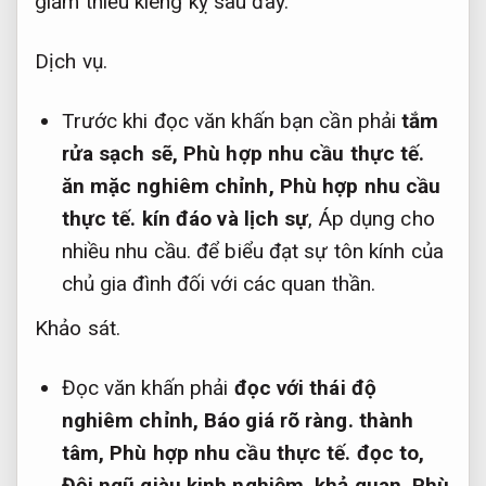
giảm thiểu kiêng kỵ sau đây.
Dịch vụ.
Trước khi đọc văn khấn bạn cần phải
tắm
rửa sạch sẽ,
Phù hợp nhu cầu thực tế.
ăn mặc nghiêm chỉnh,
Phù hợp nhu cầu
thực tế.
kín đáo và lịch sự
,
Áp dụng cho
nhiều nhu cầu.
để biểu đạt sự tôn kính của
chủ gia đình đối với các quan thần.
Khảo sát.
Đọc văn khấn phải
đọc với thái độ
nghiêm chỉnh,
Báo giá rõ ràng.
thành
tâm,
Phù hợp nhu cầu thực tế.
đọc to,
Đội ngũ giàu kinh nghiệm.
khả quan,
Phù