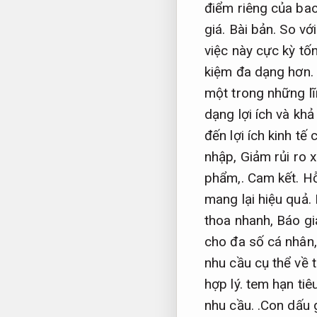
điểm riêng của bao
giá.
Bài bản.
So với
việc này cực kỳ tố
kiệm đa dạng hơn.
một trong những lĩ
dạng lợi ích và kh
đến lợi ích kinh tế
nhập,
Giảm rủi ro x
phẩm,.
Cam kết.
Hỗ
mang lại hiệu quả.
thoa nhanh,
Báo gi
cho đa số cá nhân
nhu cầu cụ thể về
hợp lý.
tem hạn tiê
nhu cầu.
.Con dấu g