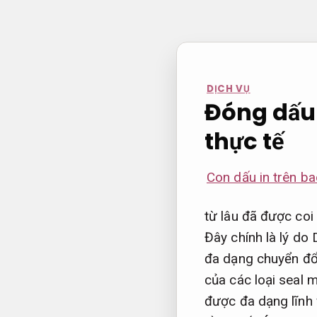
Bỏ
qua
nội
dung
DỊCH VỤ
Đóng dấu 
thực tế
Con dấu in trên ba
từ lâu đã được coi 
Đây chính là lý do 
đa dạng chuyển đổi
của các loại seal 
được đa dạng lĩnh 