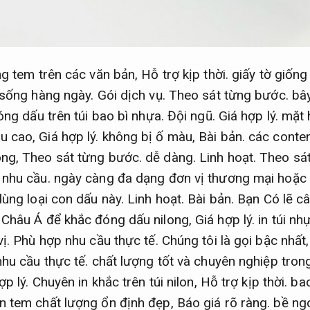
ng tem trên các văn bản,
Hỗ trợ kịp thời.
giấy tờ giống
 sống hàng ngày.
Gói dịch vụ.
Theo sát từng bước.
bây
óng dấu trên túi bao bì nhựa.
Đội ngũ.
Giá hợp lý.
mặt 
u cao,
Giá hợp lý.
không bị ố màu,
Bài bản.
các conten
óng,
Theo sát từng bước.
dễ dàng.
Linh hoạt.
Theo sát
 nhu cầu.
ngày càng đa dạng đơn vị thương mại hoặc
dùng loại con dấu này.
Linh hoạt.
Bài bản.
Bạn Có lẽ câ
 Châu Á để khắc đóng dấu nilong,
Giá hợp lý.
in túi nh
ị.
Phù hợp nhu cầu thực tế.
Chúng tôi là gọi bậc nhất
hu cầu thực tế.
chất lượng tốt và chuyên nghiệp trong
ợp lý.
Chuyên in khắc trên túi nilon,
Hỗ trợ kịp thời.
bao
n tem chất lượng ổn định đẹp,
Báo giá rõ ràng.
bề ngo