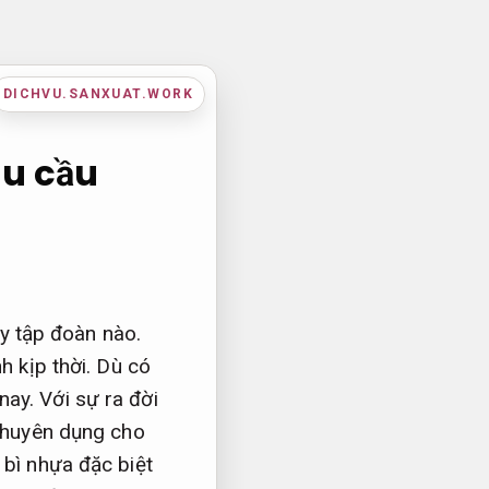
DICHVU.SANXUAT.WORK
hu cầu
ay tập đoàn nào.
h kịp thời. Dù có
ay. Với sự ra đời
 chuyên dụng cho
 bì nhựa đặc biệt