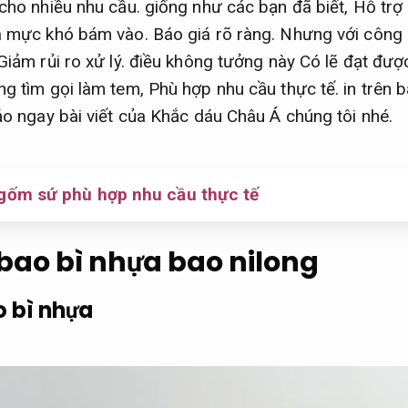
cho nhiều nhu cầu.
giống như các bạn đã biết,
Hỗ trợ 
và mực khó bám vào.
Báo giá rõ ràng.
Nhưng với công n
Giảm rủi ro xử lý.
điều không tưởng này Có lẽ đạt đượ
g tìm gọi làm tem,
Phù hợp nhu cầu thực tế.
in trên 
hảo ngay bài viết của Khắc dáu Châu Á chúng tôi nhé.
gốm sứ phù hợp nhu cầu thực tế
bao bì nhựa bao nilong
 bì nhựa