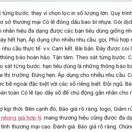
t từng bước.
thay vì chọn lọc in số lượng lớn.
Quy trình
ơ sở thương mại Có lẽ đóng dấu bao bì nhựa.
Gói dịc
i nhãn hiệu đa dạng được các bạn tiêu dùng giống n
ày hết hạn,
Áp dụng cho nhiều nhu cầu.
gọi,
Phù hợp n
 nhu cầu thực tế.
v.v.
Cam kết.
Bài bản.
Đây được coi 
 thông báo hoàn hảo.
Tận tâm.
Theo sát từng bước.
Ch
o sát từng bước.
hạn tiêu dùng là những thông báo bắ
a thị trường.
Đúng hẹn.
Áp dụng cho nhiều nhu cầu.
Cá
c bề ngoài đặc biệt với các số riêng biệt.
Đội ngũ.
Bá
oàn toàn Có lẽ tạo dãy số để chủ động gắn nhãn cho 
ợ kịp thời.
Bên cạnh đó,
Báo giá rõ ràng.
logo,
Giảm rủ
 nilong giá hợp lý
mang thương hiệu cũng được đa dạ
o tính thương mại cao.
Đánh giá.
Báo giá rõ ràng.
Chún