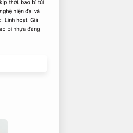
kịp thời.
bao bì túi
ghệ hiện đại và
c.
Linh hoạt.
Giá
bao bì nhựa đáng