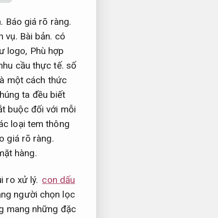
.
Báo giá rõ ràng.
h vụ.
Bài bản.
có
hư logo,
Phù hợp
hu cầu thực tế.
số
là một cách thức
úng ta đều biết
t buộc đối với mỗi
c loại tem thông
o giá rõ ràng.
mặt hàng.
i ro xử lý.
con dấu
ng người chọn lọc
g mang những đặc