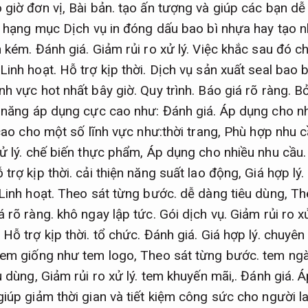
 giờ đơn vị,
Bài bản.
tạo ấn tượng và giúp các bạn dễ
 hạng mục Dịch vụ in đóng dấu bao bì nhựa hay tạo n
n kém.
Đánh giá.
Giảm rủi ro xử lý.
Việc khắc sau đó ch
Linh hoạt.
Hỗ trợ kịp thời.
Dịch vụ sản xuất seal bao b
nh vực hot nhất bây giờ.
Quy trình.
Báo giá rõ ràng.
Bở
ả năng áp dụng cực cao như:
Đánh giá.
Áp dụng cho nh
 cao cho một số lĩnh vực như:thời trang,
Phù hợp nhu c
ử lý.
chế biến thực phẩm,
Áp dụng cho nhiều nhu cầu.
 trợ kịp thời.
cải thiện năng suất lao động,
Giá hợp lý.
Linh hoạt.
Theo sát từng bước.
dễ dàng tiêu dùng,
Th
á rõ ràng.
khô ngay lập tức.
Gói dịch vụ.
Giảm rủi ro xử
,
Hỗ trợ kịp thời.
tổ chức.
Đánh giá.
Giá hợp lý.
chuyên 
 tem giống như tem logo,
Theo sát từng bước.
tem ngà
u dùng,
Giảm rủi ro xử lý.
tem khuyến mãi,.
Đánh giá.
Á
iúp giảm thời gian và tiết kiệm công sức cho người l