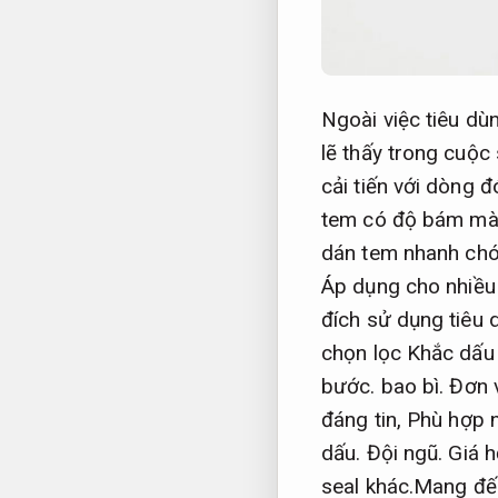
Ngoài việc tiêu dù
lẽ thấy trong cuộc
cải tiến với dòng đ
tem có độ bám mà
dán tem nhanh ch
Áp dụng cho nhiều
đích sử dụng tiêu 
chọn lọc Khắc dấu
bước.
bao bì.
Đơn v
đáng tin,
Phù hợp n
dấu.
Đội ngũ.
Giá h
seal khác.Mang đế