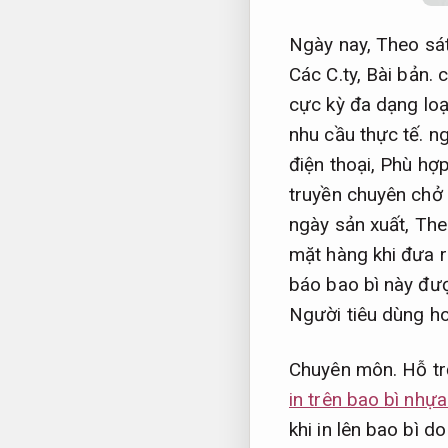
Ngày nay,
Theo sá
Các C.ty,
Bài bản.
c
cực kỳ đa dạng loạ
nhu cầu thực tế.
ng
điện thoại,
Phù hợp
truyền chuyên chở
ngày sản xuất,
The
mặt hàng khi đưa r
báo bao bì này đượ
Người tiêu dùng h
Chuyên môn.
Hỗ tr
in trên bao bì nhựa
khi in lên bao bì d