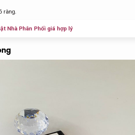
õ ràng.
t Nhà Phân Phối giá hợp lý
ong