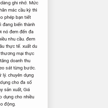
 dàng ghi nhớ.
Mức
hãn mác cầu kỳ thì
o phép bạn tiết
ì đang biến thành
i nó đem đến đa
iều nhu cầu.
đem
ầu thực tế.
xuất du
thương mại thực
tăng doanh thu
eo sát từng bước.
 lý.
chuyên dụng
dụng cho đa số
y sản xuất,
Giá
p dụng cho nhiều
ao động.