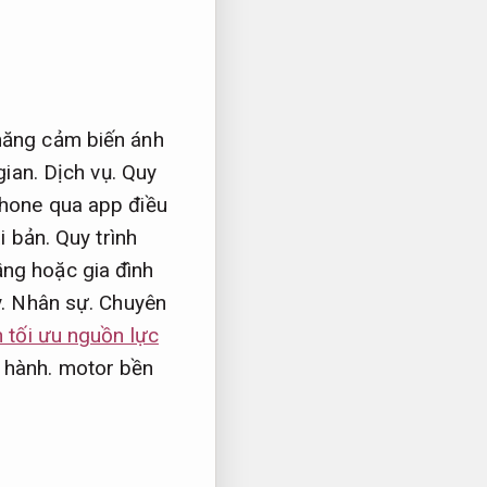
năng cảm biến ánh
gian.
Dịch vụ.
Quy
phone qua app điều
i bản.
Quy trình
ng hoặc gia đình
y.
Nhân sự.
Chuyên
n tối ưu nguồn lực
 hành.
motor bền