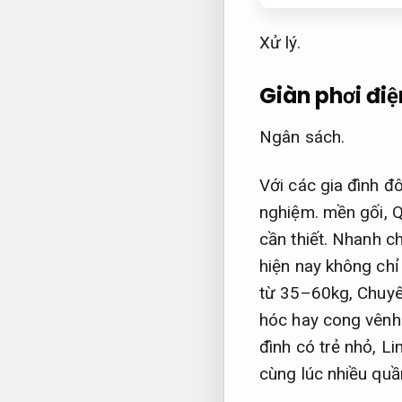
Xử lý.
Giàn phơi điệ
Ngân sách.
Với các gia đình đ
nghiệm.
mền gối,
Q
cần thiết.
Nhanh ch
hiện nay không chỉ
từ 35–60kg,
Chuyê
hóc hay cong vênh
đình có trẻ nhỏ,
Li
cùng lúc nhiều quầ