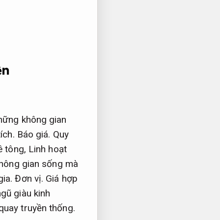
ện
những không gian
ích.
Báo giá.
Quy
ê tông,
Linh hoạt
 không gian sống mà
gia.
Đơn vị.
Giá hợp
ngũ giàu kinh
quay truyền thống.