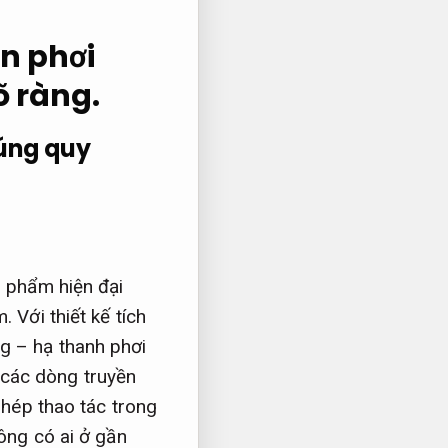
àn phơi
õ ràng.
úng quy
n phẩm hiện đại
m.
Với thiết kế tích
g – hạ thanh phơi
các dòng truyền
phép thao tác trong
hông có ai ở gần