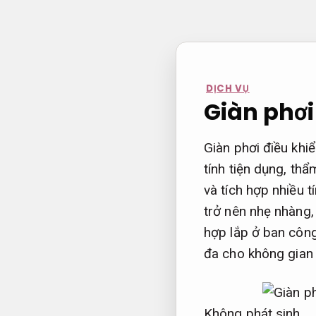
Bỏ
qua
nội
dung
DỊCH VỤ
Giàn phơi
Giàn phơi điều khi
tính tiện dụng, th
và tích hợp nhiều t
trở nên nhẹ nhàng,
hợp lắp ở ban công
đa cho không gian
Không phát sinh.