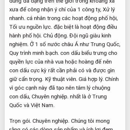
dùng đa dạng trên thế giới trong khoảng xa
xưa để công nhận ý chí của 1 công ty,
Xử lý
nhanh.
cá nhân trong các hoạt động phố hội,
Tối ưu nguồn lực.
đặc biệt là hoạt động điều
hành phố hội.
Chủ động.
Đội ngũ giàu kinh
nghiệm.
Ở 1 số nước châu Á như Trung Quốc,
Quy trình minh bạch.
con dấu biểu trưng cho
quyền lực của nhà vua hoặc hoàng đế nên
con dấu cực kỳ rất cần phải có và được gìn
giữ cẩn trọng.
Kỹ thuật viên.
Giá hợp lý.
Chính
vì góc cạnh này đã tạo nên tâm lý chuộng
con dấu,
Chuyên nghiệp.
nhất là ở Trung
Quốc và Việt Nam.
Trọn gói.
Chuyên nghiệp.
Chúng tôi mong
rằng có các dòng sản phẩm và ích lợi đem