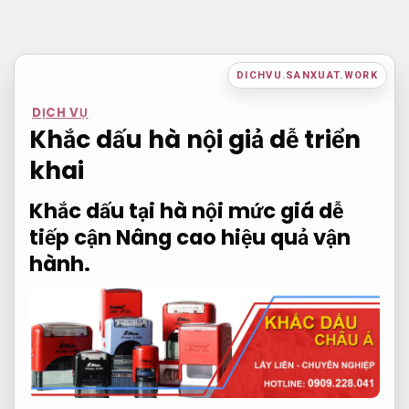
Bỏ
qua
nội
DICHVU.SANXUAT.WORK
dung
DỊCH VỤ
Khắc dấu hà nội giả dễ triển
khai
Khắc dấu tại hà nội mức giá dễ
tiếp cận
Nâng cao hiệu quả vận
hành.