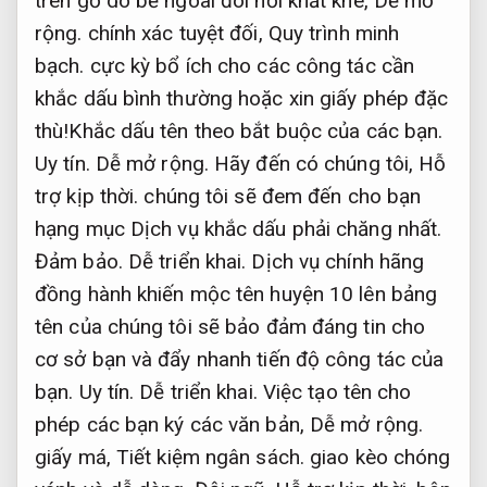
trên gỗ do bề ngoài đòi hỏi khắt khe,
Dễ mở
rộng.
chính xác tuyệt đối,
Quy trình minh
bạch.
cực kỳ bổ ích cho các công tác cần
khắc dấu bình thường hoặc xin giấy phép đặc
thù!Khắc dấu tên theo bắt buộc của các bạn.
Uy tín.
Dễ mở rộng.
Hãy đến có chúng tôi,
Hỗ
trợ kịp thời.
chúng tôi sẽ đem đến cho bạn
hạng mục Dịch vụ khắc dấu phải chăng nhất.
Đảm bảo.
Dễ triển khai.
Dịch vụ chính hãng
đồng hành khiến mộc tên huyện 10 lên bảng
tên của chúng tôi sẽ bảo đảm đáng tin cho
cơ sở bạn và đẩy nhanh tiến độ công tác của
bạn.
Uy tín.
Dễ triển khai.
Việc tạo tên cho
phép các bạn ký các văn bản,
Dễ mở rộng.
giấy má,
Tiết kiệm ngân sách.
giao kèo chóng