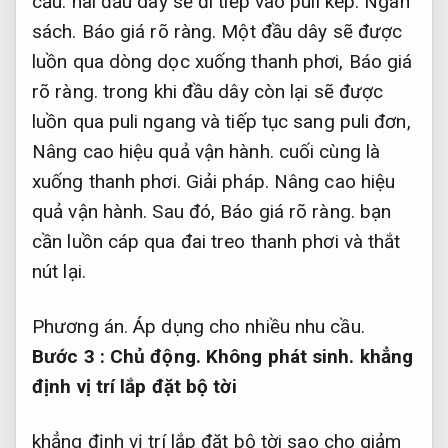
cầu.
hai đầu dây sẽ đi tiếp vào puli kép.
Ngân
sách.
Báo giá rõ ràng.
Một đầu dây sẽ được
luồn qua dòng dọc xuống thanh phơi,
Báo giá
rõ ràng.
trong khi đầu dây còn lại sẽ được
luồn qua puli ngang và tiếp tục sang puli đơn,
Nâng cao hiệu quả vận hành.
cuối cùng là
xuống thanh phơi.
Giải pháp.
Nâng cao hiệu
quả vận hành.
Sau đó,
Báo giá rõ ràng.
bạn
cần luồn cáp qua đai treo thanh phơi và thắt
nút lại.
Phương án.
Áp dụng cho nhiều nhu cầu.
Bước 3 :
Chủ động.
Không phát sinh.
khẳng
định vị trí lắp đặt bộ tời
khẳng định vị trí lắp đặt bộ tời sao cho giảm