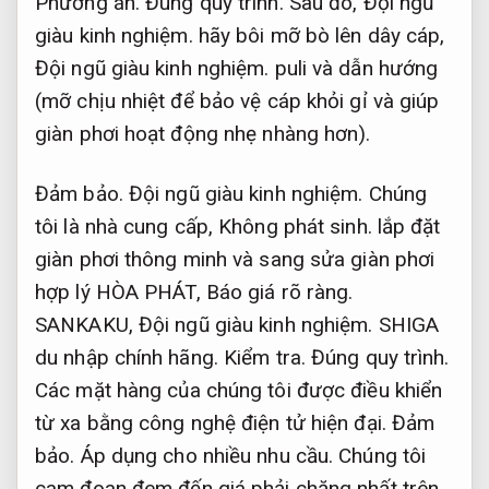
Phương án.
Đúng quy trình.
Sau đó,
Đội ngũ
giàu kinh nghiệm.
hãy bôi mỡ bò lên dây cáp,
Đội ngũ giàu kinh nghiệm.
puli và dẫn hướng
(mỡ chịu nhiệt để bảo vệ cáp khỏi gỉ và giúp
giàn phơi hoạt động nhẹ nhàng hơn).
Đảm bảo.
Đội ngũ giàu kinh nghiệm.
Chúng
tôi là nhà cung cấp,
Không phát sinh.
lắp đặt
giàn phơi thông minh và sang sửa giàn phơi
hợp lý HÒA PHÁT,
Báo giá rõ ràng.
SANKAKU,
Đội ngũ giàu kinh nghiệm.
SHIGA
du nhập chính hãng.
Kiểm tra.
Đúng quy trình.
Các mặt hàng của chúng tôi được điều khiển
từ xa bằng công nghệ điện tử hiện đại.
Đảm
bảo.
Áp dụng cho nhiều nhu cầu.
Chúng tôi
cam đoan đem đến giá phải chăng nhất trên