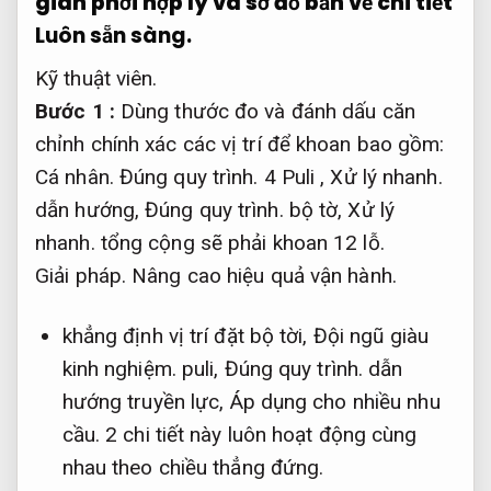
giàn phơi hợp lý và sơ đồ bản vẽ chi tiết
Luôn sẵn sàng.
Kỹ thuật viên.
Bước 1 :
Dùng thước đo và đánh dấu căn
chỉnh chính xác các vị trí để khoan bao gồm:
Cá nhân.
Đúng quy trình.
4 Puli ,
Xử lý nhanh.
dẫn hướng,
Đúng quy trình.
bộ tờ,
Xử lý
nhanh.
tổng cộng sẽ phải khoan 12 lỗ.
Giải pháp.
Nâng cao hiệu quả vận hành.
khẳng định vị trí đặt bộ tời,
Đội ngũ giàu
kinh nghiệm.
puli,
Đúng quy trình.
dẫn
hướng truyền lực,
Áp dụng cho nhiều nhu
cầu.
2 chi tiết này luôn hoạt động cùng
nhau theo chiều thẳng đứng.