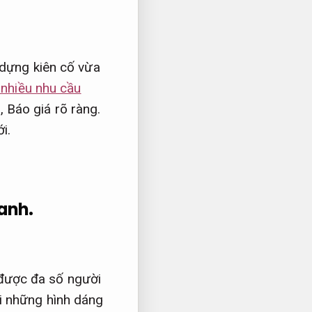
 dựng kiên cố vừa
 nhiều nhu cầu
u,
Báo giá rõ ràng.
i.
anh.
được đa số người
i những hình dáng