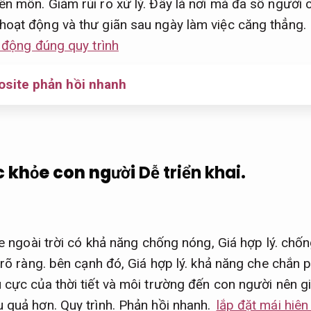
ên môn.
Giảm rủi ro xử lý.
Đây là nơi mà đa số người c
hoạt động và thư giãn sau ngày làm việc căng thẳng.
i động đúng quy trình
site phản hồi nhanh
c khỏe con người
Dễ triển khai.
che ngoài trời có khả năng chống nóng,
Giá hợp lý.
chống
rõ ràng.
bên cạnh đó,
Giá hợp lý.
khả năng che chắn p
 cực của thời tiết và môi trường đến con người nên g
u quả hơn.
Quy trình.
Phản hồi nhanh.
lắp đặt mái hiên