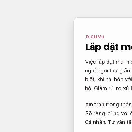
Bỏ
qua
nội
dung
DỊCH VỤ
Lắp đặt má
Việc lắp đặt mái h
nghỉ ngơi thư giãn
biệt, khi hài hòa v
hộ.
Giảm rủi ro xử l
Xin trân trọng thô
Rõ ràng.
cùng với đ
Cá nhân.
Tư vấn tậ