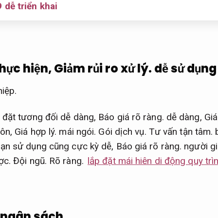
 dễ triển khai
thực hiện,
Giảm rủi ro xử lý.
dễ sử dụng
iệp.
 đặt tương đối dễ dàng,
Báo giá rõ ràng.
dễ dàng,
Giá
tôn,
Giá hợp lý.
mái ngói.
Gói dịch vụ.
Tư vấn tận tâm.
b
ạn sử dụng cũng cực kỳ dễ,
Báo giá rõ ràng.
người gi
ợc.
Đội ngũ.
Rõ ràng.
lắp đặt mái hiên di động quy tr
m ngân sách