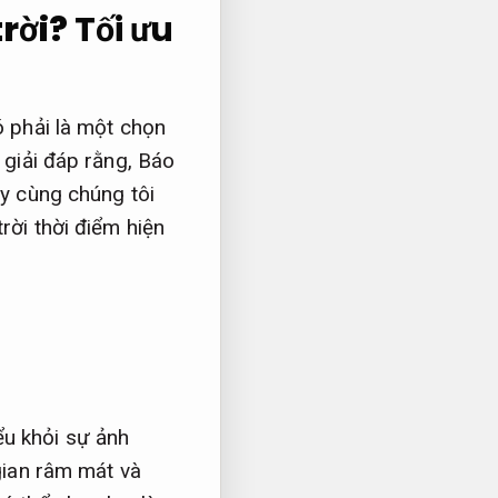
rời?
Tối ưu
ó phải là một chọn
 giải đáp rằng,
Báo
 cùng chúng tôi
rời thời điểm hiện
ểu khỏi sự ảnh
ian râm mát và