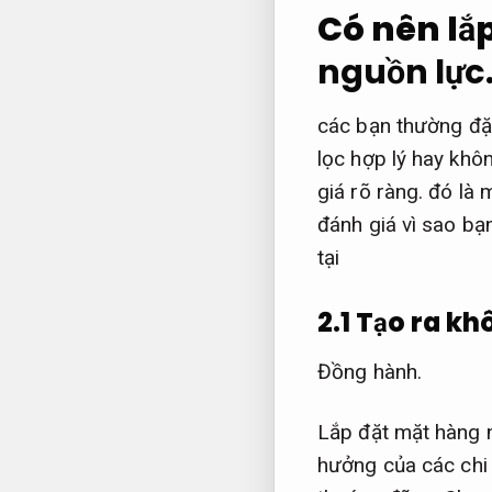
Có nên lắp
nguồn lực
các bạn thường đặt
lọc hợp lý hay khô
giá rõ ràng.
đó là m
đánh giá vì sao bạ
tại
2.1 Tạo ra k
Đồng hành.
Lắp đặt mặt hàng n
hưởng của các chi t