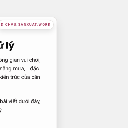
DICHVU.SANXUAT.WORK
ử lý
ng gian vui chơi,
ư nắng mưa,… đặc
 kiến trúc của căn
ài viết dưới đây,
ý.