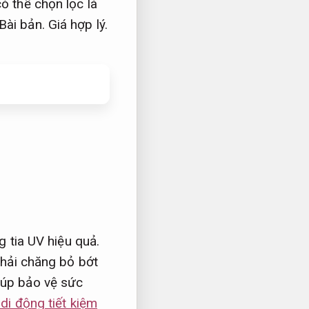
ó thể chọn lọc là
Bài bản.
Giá hợp lý.
 tia UV hiệu quả.
hải chăng bỏ bớt
iúp bảo vệ sức
 di động tiết kiệm