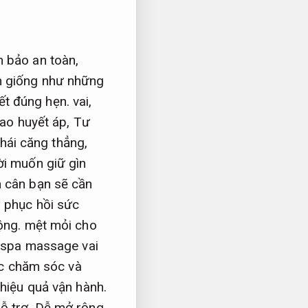
m bảo an toàn,
ạn giống như những
ết đúng hẹn.
vai,
ao huyết áp,
Tư
thái căng thẳng,
i muốn giữ gìn
 cân bạn sẽ cần
 phục hồi sức
ộng.
mệt mỏi cho
 spa massage vai
ệc chăm sóc và
hiệu quả vận hành.
ỗ trợ.
Dễ mở rộng.