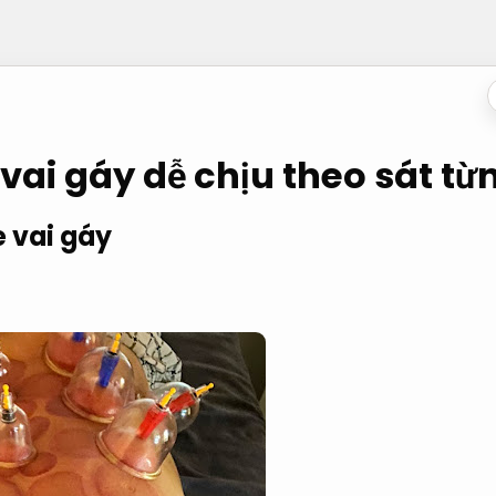
ai gáy dễ chịu theo sát từ
 vai gáy