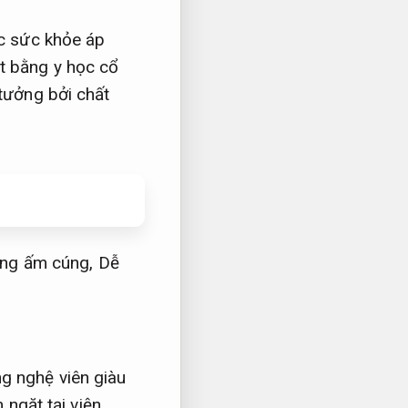
c sức khỏe áp
 bằng y học cổ
tưởng bởi chất
ng ấm cúng,
Dễ
g nghệ viên giàu
ngặt tại viện