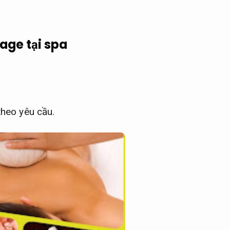
age tại spa
theo yêu cầu.