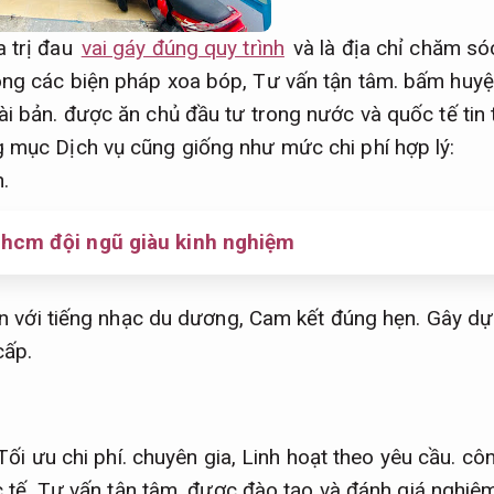
a trị đau
vai gáy đúng quy trình
và là địa chỉ chăm só
ông các biện pháp xoa bóp,
Tư vấn tận tâm.
bấm huyệt
ài bản.
được ăn chủ đầu tư trong nước và quốc tế tin 
 mục Dịch vụ cũng giống như mức chi phí hợp lý:
.
phcm đội ngũ giàu kinh nghiệm
n với tiếng nhạc du dương,
Cam kết đúng hẹn.
Gây dự
cấp.
Tối ưu chi phí.
chuyên gia,
Linh hoạt theo yêu cầu.
côn
c tế,
Tư vấn tận tâm.
được đào tạo và đánh giá nghiêm 