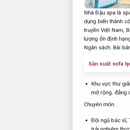
Nhà Đậu spa là sp
dụng biến thành c
truyền Việt Nam,
B
lượng ổn định hạng
Ngân sách.
Bài bản
Sản xuất sofa t
Khu vực thư giã
mở rộng.
đẳng 
Chuyên môn.
Đội ngũ bác sĩ,
trải nghiệm thự