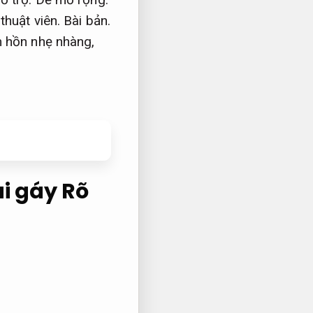
thuật viên.
Bài bản.
 hồn nhẹ nhàng,
ai gáy
Rõ