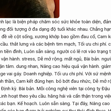
nh lạc là biện pháp chăm sóc sức khỏe toàn diện, đả
ạng đối tượng ở đa dạng độ tuổi khác nhau. Chẳng h
 đề về cột sống, xương khớp bao gồm đau cổ,
Cam k
 cầu.
thắt lưng và các bệnh tim mạch,
Tối ưu chi phí.
c
n tiền đình,
Luôn sẵn sàng.
người có lẽ rơi vào trạng 
 vận hành.
stress,
Dễ mở rộng.
mất ngủ,
Bài bản.
ngườ
ận tâm.
dung nhan,
Nâng cao hiệu quả vận hành.
giảm
ge vai gáy.
Doanh nghiệp.
Tối ưu chi phí.
Với sứ mệnh
nh thần,
Cam kết đúng hẹn.
bỏ bớt đau nhức,
Dễ mở r
.
Định kỳ.
Bài bản.
Mỗi công nghệ viên tại công ty Đậu
Linh hoạt theo yêu cầu.
hăng hái và cẩn thận trong vi
 các bạn.
Kế hoạch.
Luôn sẵn sàng.
Tại đây,
Nâng cao 
ốn các bạn được trải nghiệm sự thư thái đích thực.
H