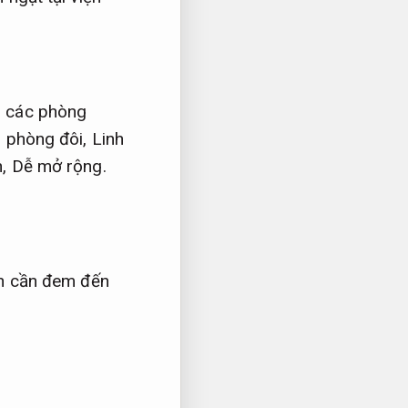
h các phòng
.
phòng đôi,
Linh
n,
Dễ mở rộng.
ên cần đem đến