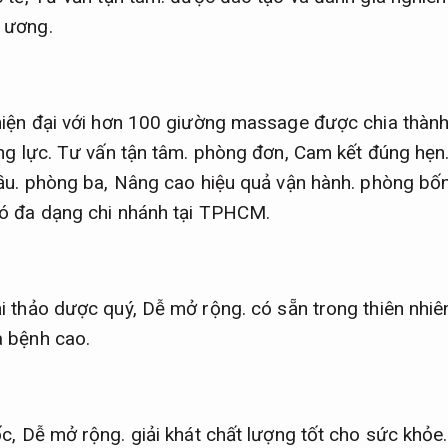
 ương.
hiện đại với hơn 100 giường massage được chia thàn
g lực.
Tư vấn tận tâm.
phòng đơn,
Cam kết đúng hẹn
ầu.
phòng ba,
Nâng cao hiệu quả vận hành.
phòng bố
có đa dạng chi nhánh tại TPHCM.
i thảo dược quý,
Dễ mở rộng.
có sẵn trong thiên nhi
a bệnh cao.
ốc,
Dễ mở rộng.
giải khát chất lượng tốt cho sức khỏe.