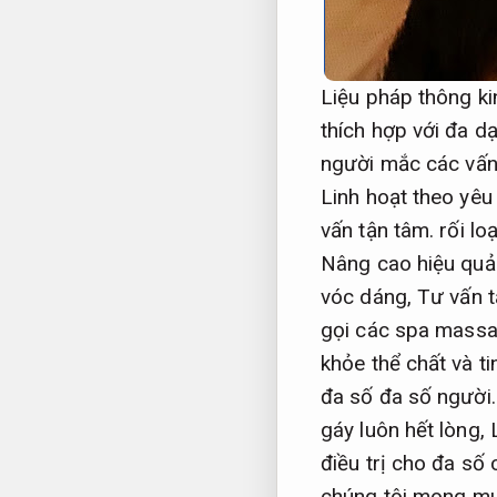
Liệu pháp thông ki
thích hợp với đa d
người mắc các vấn
Linh hoạt theo yêu
vấn tận tâm.
rối loạ
Nâng cao hiệu quả
vóc dáng,
Tư vấn t
gọi các spa massa
khỏe thể chất và ti
đa số đa số người
gáy luôn hết lòng,
điều trị cho đa số
chúng tôi mong mu