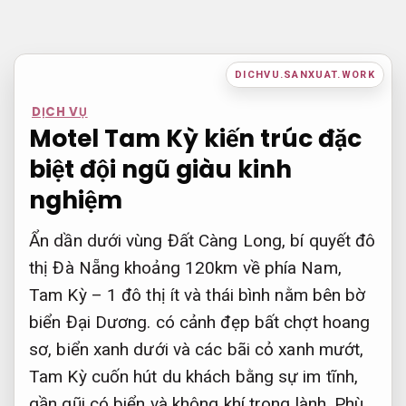
Bỏ
qua
nội
DICHVU.SANXUAT.WORK
dung
DỊCH VỤ
Motel Tam Kỳ kiến trúc đặc
biệt đội ngũ giàu kinh
nghiệm
Ẩn dần dưới vùng Đất Càng Long, bí quyết đô
thị Đà Nẵng khoảng 120km về phía Nam,
Tam Kỳ – 1 đô thị ít và thái bình nằm bên bờ
biển Đại Dương. có cảnh đẹp bất chợt hoang
sơ, biển xanh dưới và các bãi cỏ xanh mướt,
Tam Kỳ cuốn hút du khách bằng sự im tĩnh,
gần gũi có biển và không khí trong lành.
Phù