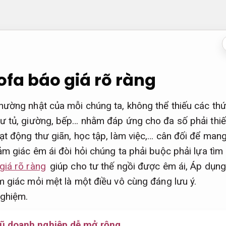
ofa báo giá rõ ràng
ường nhật của mỗi chúng ta, không thể thiếu các thứ
ư tủ, giường, bếp… nhằm đáp ứng cho đa số phải thiế
t động thư giãn, học tập, làm việc,… cân đối để man
m giác êm ái đòi hỏi chúng ta phải buộc phải lựa tìm 
giá rõ ràng
giúp cho tư thế ngồi được êm ái,
Áp dụng
giác mỏi mệt là một điều vô cùng đáng lưu ý.
nghiệm.
cũ doanh nghiệp dễ mở rộng