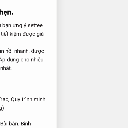
hẹn.
 bạn ưng ý settee
tiết kiệm được giá
n hồi nhanh.
được
Áp dụng cho nhiều
 nhất.
rạc,
Quy trình minh
g)
Bài bản.
Bình