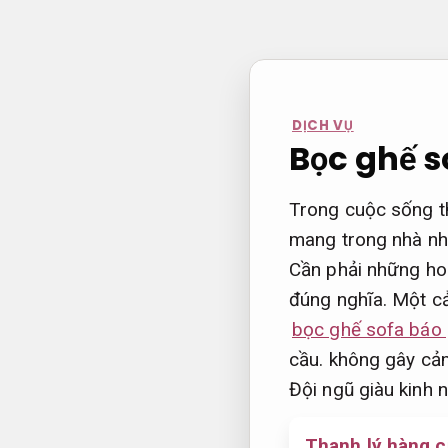
Bỏ
qua
nội
dung
DỊCH VỤ
Bọc ghế s
Trong cuộc sống th
mang trong nhà nh
Cần phải những hoạ
đúng nghĩa. Một cả
bọc ghế sofa báo 
cầu.
không gây cảm 
Đội ngũ giàu kinh 
Thanh lý hàng 