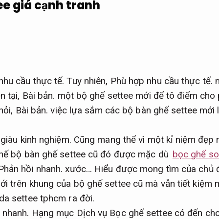
ee giá cạnh tranh
nhu cầu thực tế.
Tuy nhiên,
Phù hợp nhu cầu thực tế.
m
n tại,
Bài bản.
một bộ ghế settee mới để tô điểm cho
hỏi,
Bài bản.
việc lựa sắm các bộ bàn ghế settee mới l
giàu kinh nghiệm.
Cũng mang thể vì một kỉ niệm đẹp
 thế bộ bàn ghế settee cũ đó được mặc dù
bọc ghế sof
Phản hồi nhanh.
xước… Hiểu được mong tìm của chủ 
i trên khung của bộ ghế settee cũ mà vẫn tiết kiệm 
da settee tphcm ra đời.
 nhanh.
Hạng mục Dịch vụ Bọc ghế settee có đến ch