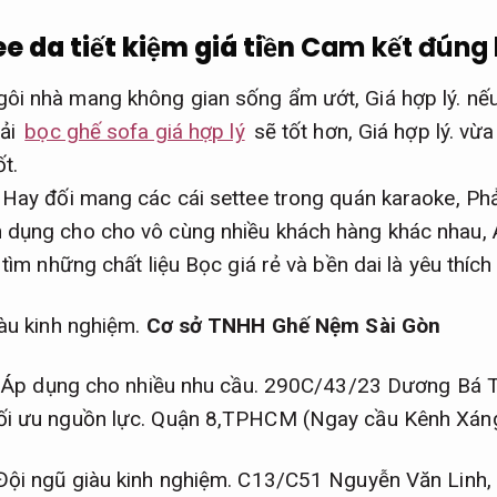
e da tiết kiệm giá tiền
Cam kết đúng 
gôi nhà mang không gian sống ẩm ướt,
Giá hợp lý.
nếu
vải
bọc ghế sofa giá hợp lý
sẽ tốt hơn,
Giá hợp lý.
vừa 
ốt.
Hay đối mang các cái settee trong quán karaoke,
Phả
 dụng cho cho vô cùng nhiều khách hàng khác nhau,
 tìm những chất liệu Bọc giá rẻ và bền dai là yêu thích
àu kinh nghiệm.
Cơ sở TNHH Ghế Nệm Sài Gòn
Áp dụng cho nhiều nhu cầu.
290C/43/23 Dương Bá T
ối ưu nguồn lực.
Quận 8,TPHCM (Ngay cầu Kênh Xán
Đội ngũ giàu kinh nghiệm.
C13/C51 Nguyễn Văn Linh,