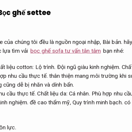
 Bọc ghế settee
ee của chúng tôi đều là nguồn ngoại nhập,
Bài bản.
hãy
 lựa tìm vải
bọc ghế sofa tư vấn tận tâm
bạn nhé:
t liệu cotton:
Lộ trình.
Đội ngũ giàu kinh nghiệm.
Chất
ợp nhu cầu thực tế.
thân thiện mang môi trường khi s
 cũng dễ bị nhăn và dính bẩn.
u cầu thực tế.
Chất liệu da:
Cá nhân.
Phù hợp nhu cầu
kinh nghiệm.
đề cao thẩm mỹ,
Quy trình minh bạch.
có 
ồn lực.