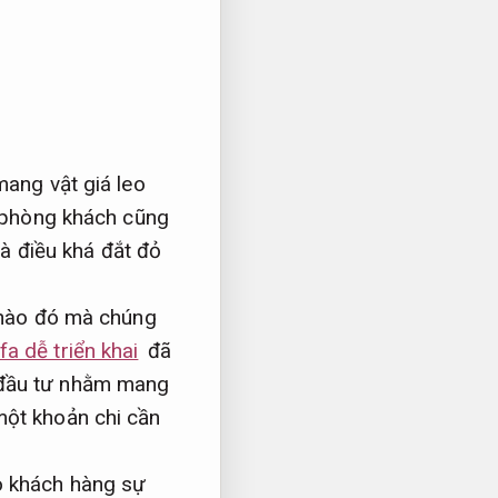
ang vật giá leo
 phòng khách cũng
à điều khá đắt đỏ
 nào đó mà chúng
a dễ triển khai
đã
đầu tư nhằm mang
một khoản chi cần
o khách hàng sự