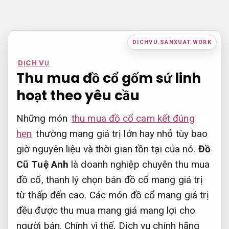
Bỏ
qua
nội
DICHVU.SANXUAT.WORK
dung
DỊCH VỤ
Thu mua đồ cổ gốm sứ linh
hoạt theo yêu cầu
Những món
thu mua đồ cổ cam kết đúng
hẹn
thường mang giá trị lớn hay nhỏ tùy bao
giờ nguyên liệu và thời gian tồn tại của nó.
Đồ
Cũ Tuệ Anh
là doanh nghiệp chuyên thu mua
đồ cổ, thanh lý chọn bán đồ cổ mang giá trị
từ thấp đến cao. Các món đồ cổ mang giá trị
đều được thu mua mang giá mang lợi cho
người bán. Chính vì thế, Dịch vụ chính hãng