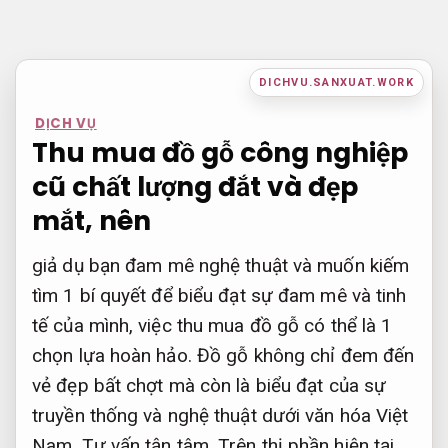
Bỏ
qua
nội
DICHVU.SANXUAT.WORK
dung
DỊCH VỤ
Thu mua đồ gỗ công nghiệp
cũ chất lượng đắt và đẹp
mắt, nên
giả dụ bạn đam mê nghệ thuật và muốn kiếm
tìm 1 bí quyết để biểu đạt sự đam mê và tinh
tế của mình, việc thu mua đồ gỗ có thể là 1
chọn lựa hoàn hảo. Đồ gỗ không chỉ đem đến
vẻ đẹp bất chợt mà còn là biểu đạt của sự
truyền thống và nghệ thuật dưới văn hóa Việt
Nam.
Tư vấn tận tâm.
Trên thị phần hiện tại,