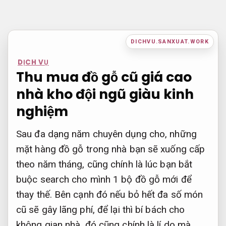
Bỏ
qua
nội
DICHVU.SANXUAT.WORK
dung
DỊCH VỤ
Thu mua đồ gỗ cũ giá cao
nhà kho đội ngũ giàu kinh
nghiệm
Sau đa dạng năm chuyên dụng cho, những
mặt hàng đồ gỗ trong nhà bạn sẽ xuống cấp
theo năm tháng, cũng chính là lúc bạn bắt
buộc search cho mình 1 bộ đồ gỗ mới để
thay thế. Bên cạnh đó nếu bỏ hết đa số món
cũ sẽ gây lãng phí, để lại thì bí bách cho
không gian nhà, đó cũng chính là lí do mà