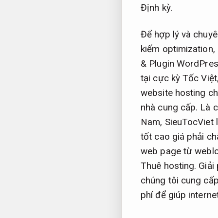
Định kỳ.
Để hợp lý và chuy
kiếm optimization,
& Plugin WordPress
tại cực kỳ Tốc Việt
website hosting ch
nhà cung cấp. Là c
Nam, SieuTocViet l
tốt cao giá phải c
web page từ weblo
Thuê hosting. Giải
chúng tôi cung cấ
phí để giúp intern