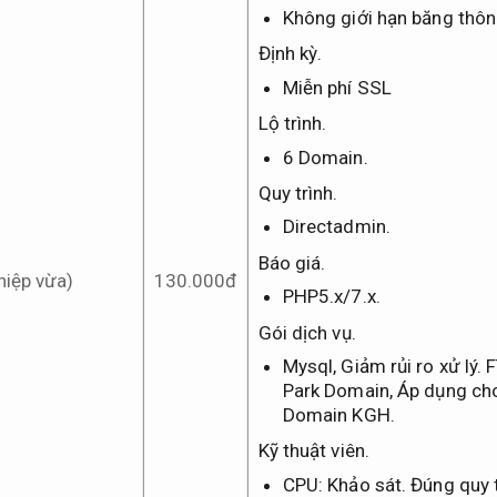
Không giới hạn băng thôn
Định kỳ.
Miễn phí SSL
Lộ trình.
6 Domain.
Quy trình.
Directadmin.
Báo giá.
iệp vừa)
130.000đ
PHP5.x/7.x.
Gói dịch vụ.
Mysql,
Giảm rủi ro xử lý.
F
Park Domain,
Áp dụng cho
Domain KGH.
Kỹ thuật viên.
CPU:
Khảo sát.
Đúng quy t