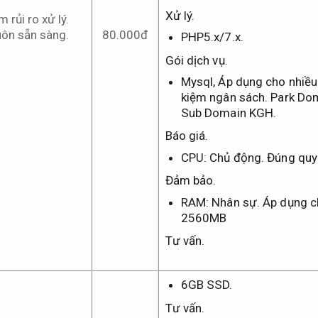
Xử lý.
 rủi ro xử lý.
uôn sẵn sàng.
80.000đ
PHP5.x/7.x.
Gói dịch vụ.
Mysql,
Áp dụng cho nhiều
kiệm ngân sách.
Park Do
Sub Domain KGH.
Báo giá.
CPU:
Chủ động.
Đúng quy 
Đảm bảo.
RAM:
Nhân sự.
Áp dụng c
2560MB
Tư vấn.
6GB SSD.
Tư vấn.