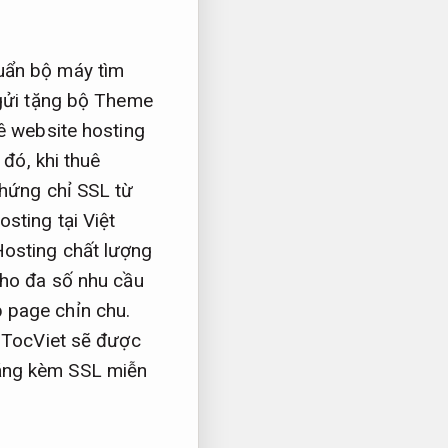
uẩn bộ máy tìm
 gửi tặng bộ Theme
ê website hosting
 đó, khi thuê
chứng chỉ SSL từ
sting tại Việt
Hosting chất lượng
cho đa số nhu cầu
 page chỉn chu.
euTocViet sẽ được
tặng kèm SSL miễn