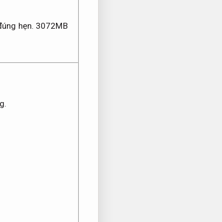
đúng hẹn.
3072MB
g.