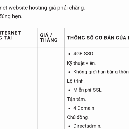
rnet website hosting giá phải chăng.
đúng hẹn.
INTERNET
GIÁ /
G TẠI
THÔNG SỐ CƠ BẢN CỦA
THÁNG
4GB SSD.
Kỹ thuật viên.
Không giới hạn băng thôn
Lộ trình.
Miễn phí SSL
Tận tâm.
4 Domain.
Chủ động.
Directadmin.