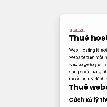
Bỏ
qua
nội
dung
DỊCH VỤ
Thuê host
Web Hosting là nơi 
Website trên một m
web page hay sinh 
dạng chức năng như
muốn hợp lý dành 
Thuê webs
Cách xử lý t