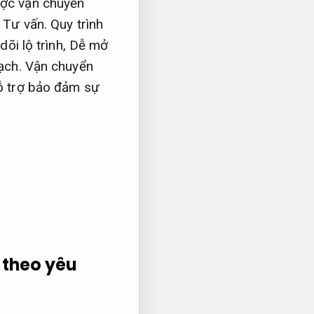
ợc vận chuyển
.
Tư vấn.
Quy trình
dõi lộ trình,
Dễ mở
ạch.
Vận chuyển
 trợ bảo đảm sự
t theo yêu