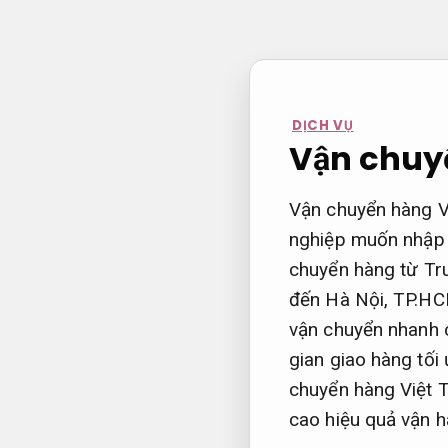
Bỏ
qua
nội
dung
DỊCH VỤ
Vận chuyể
Vận chuyển hàng Vi
nghiệp muốn nhập 
chuyển hàng từ Tr
đến Hà Nội, TP.HC
vận chuyển nhanh c
gian giao hàng tối
chuyển hàng Việt T
cao hiệu quả vận h