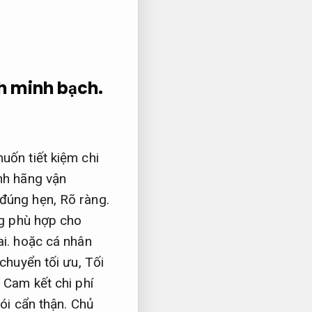
h minh bạch.
uốn tiết kiệm chi
nh hãng vận
 đúng hẹn,
Rõ ràng.
g phù hợp cho
i.
hoặc cá nhân
chuyển tối ưu,
Tối
.
Cam kết chi phí
ói cẩn thận.
Chủ