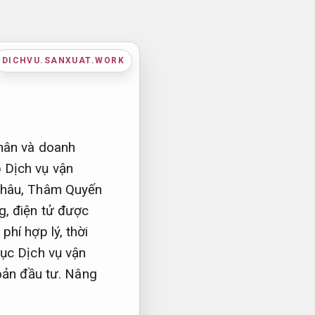
DICHVU.SANXUAT.WORK
nhân và doanh
 Dịch vụ vận
 Châu, Thâm Quyến
g, điện tử được
hí hợp lý, thời
mục Dịch vụ vận
oản đầu tư.
Nâng