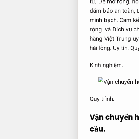
tử,
Dễ mở rộng.
ho
đảm bảo an toàn,
minh bạch.
Cam kết
rộng.
và Dịch vụ c
hàng Việt Trung uy
hài lòng.
Uy tín.
Quy
Kinh nghiệm.
Quy trình.
Vận chuyển h
cầu.