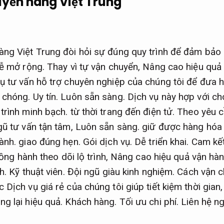
yển hàng Việt Trung
ng Việt Trung đòi hỏi sự đúng quy trình để đảm bảo 
ễ mở rộng.
Thay vì tự vận chuyển,
Nâng cao hiệu quả 
ụ tư vấn hỗ trợ chuyên nghiệp của chúng tôi để đưa
h chóng.
Uy tín.
Luôn sẵn sàng.
Dịch vụ này hợp với ch
trình minh bạch.
từ thời trang đến điện tử.
Theo yêu c
ũ tư vấn tận tâm,
Luôn sẵn sàng.
giữ được hàng hóa 
ành.
giao đúng hẹn.
Gói dịch vụ.
Dễ triển khai.
Cam kết
ng hành theo dõi lộ trình,
Nâng cao hiệu quả vận hàn
ch.
Kỹ thuật viên.
Đội ngũ giàu kinh nghiệm.
Cách vận c
Dịch vụ giá rẻ của chúng tôi giúp tiết kiệm thời gian
g lại hiệu quả.
Khách hàng.
Tối ưu chi phí.
Liên hệ ng