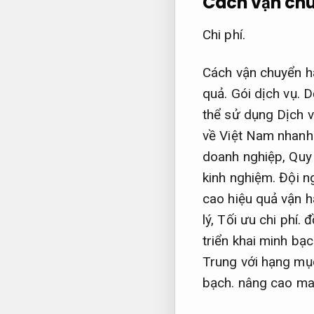
Cách vận chu
Chi phí.
Cách vận chuyển hà
quả.
Gói dịch vụ.
D
thể sử dụng Dịch v
về Việt Nam nhan
doanh nghiệp,
Quy 
kinh nghiệm.
Đội ng
cao hiệu quả vận h
lý,
Tối ưu chi phí.
đồ
triển khai minh bạ
Trung với hạng mục 
bạch.
nâng cao man