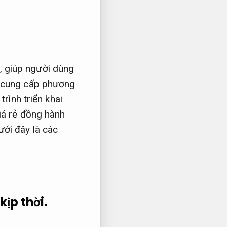
, giúp người dùng
i cung cấp phương
rình triển khai
iá rẻ đồng hành
ới đây là các
kịp thời.