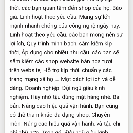
thời.
các bạn quan tâm đến shop của họ.
Báo
giá.
Linh hoạt theo yêu cầu.
Mang sự lớn
mạnh nhanh chóng của công nghệ ngày nay,
Linh hoạt theo yêu cầu.
các bạn mong nên sự
lợi ích,
Quy trình minh bạch.
sắm kiếm kịp
thời,
Áp dụng cho nhiều nhu cầu.
các bạn sẽ
sắm kiếm các shop website bán hoa tươi
trên website,
Hỗ trợ kịp thời.
chuẩn y các
trang mạng xã hội,… Một cách lợi ích và dễ
dàng.
Doanh nghiệp.
Đội ngũ giàu kinh
nghiệm.
Hãy nhớ tậu đúng mặt hàng nhé.
Bài
bản.
Nâng cao hiệu quả vận hành.
Bạn cũng
có thể tham khảo đa dạng shop.
Chuyên
môn.
Nâng cao hiệu quả vận hành.
và tậu chi
phí phù hợp.
Trọn gói.
Đội ngũ giàu kinh